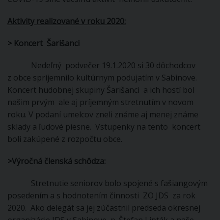
Aktivity realizované v roku 2020:
>
Koncert Šarišanci
Nedeľný podvečer 19.1.2020 si 30 dôchodcov
z obce spríjemnilo kultúrnym podujatím v Sabinove.
Koncert hudobnej skupiny Šarišanci a ich hostí bol
našim prvým ale aj príjemným stretnutím v novom
roku. V podaní umelcov zneli známe aj menej známe
sklady a ľudové piesne. Vstupenky na tento koncert
boli zakúpené z rozpočtu obce.
>
Výročná členská schôdza:
Stretnutie seniorov bolo spojené s fašiangovým
posedením a s hodnotením činnosti ZO JDS za rok
2020. Ako delegát sa jej zúčastnil predseda okresnej
organizácie JDS v Sabinove, p. Štefan Lipták a naše