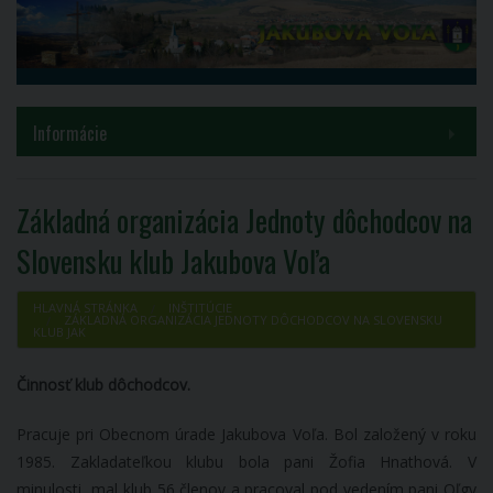
MENU
Informácie
Samospráva
Základná organizácia Jednoty dôchodcov na
Inštitúcie
Slovensku klub Jakubova Voľa
Voľby a referendá
HLAVNÁ STRÁNKA
INŠTITÚCIE
ZÁKLADNÁ ORGANIZÁCIA JEDNOTY DÔCHODCOV NA SLOVENSKU
KLUB JAK
Kontakty
Činnosť klub dôchodcov.
COVID-19
Pracuje pri Obecnom úrade Jakubova Voľa. Bol založený v roku
PROJEKT HUSKROUA 1702/3.1/0082
1985. Zakladateľkou klubu bola pani Žofia Hnathová. V
minulosti mal klub 56 členov a pracoval pod vedením pani Oľgy