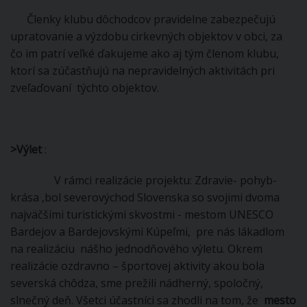
Členky klubu dôchodcov pravidelne zabezpečujú
upratovanie a výzdobu cirkevných objektov v obci, za
čo im patrí veľké ďakujeme ako aj tým členom klubu,
ktorí sa zúčastňujú na nepravidelných aktivitách pri
zveľaďovaní týchto objektov.
>
Výlet
:
V rámci realizácie projektu: Zdravie- pohyb-
krása ,bol severovýchod Slovenska so svojimi dvoma
najväčšími turistickými skvostmi - mestom UNESCO
Bardejov a Bardejovskými Kúpeľmi, pre nás lákadlom
na realizáciu nášho jednodňového výletu. Okrem
realizácie ozdravno – športovej aktivity akou bola
severská chôdza, sme prežili nádherný, spoločný,
slnečný deň. Všetci účastníci sa zhodli na tom, že
mesto