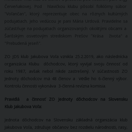
Červeňakovej. Pod hlavičkou klubu pôsobí folklórny súbor
"Voľančan", ktorý reprezentuje obec na rôznych kultúrných
podujatiach. Jeho vedúcou je pani Mária Urdová. Pravidelne sa
zúčastňuje na podujatiach organizovaných okolitými obcami a
Šarišským osvetovým strediskom Prešov "Krása života" a
"Prebudená jeseň".
ZO JDS klub Jakubova Voľa vznikla 25.2.2019, ako následnícka
organizácia Klubu dôchodcov, ktorý vyvíjal svoju činnosť od
roku 1987, avšak nebol nikde zastrešený. V súčastnosti ZO
ved
Jednoty dôchodcov má 48 členov a
ie ho 6-členný výbor.
Kontrolu činnosti vykonáva 3-členná revízna komisia.
Pravidlá a činnosť ZO Jednoty dôchodcov na Slovensku
Klub Jakubova Voľa:
Jednota dôchodcov na Slovensku základná organizácia klub
Jakubova Voľa, združuje občanov bez rozdielu národnosti, rasy,