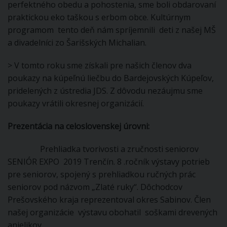
perfektného obedu a pohostenia, sme boli obdarovaní
praktickou eko taškou s erbom obce. Kultúrnym
programom tento deň nám spríjemnili deti z našej MŠ
a divadelníci zo Šarišských Michalian.
> V tomto roku sme získali pre našich členov dva
poukazy na kúpeľnú liečbu do Bardejovských Kúpeľov,
pridelených z ústredia JDS. Z dôvodu nezáujmu sme
poukazy vrátili okresnej organizácií.
Prezentácia na celoslovenskej úrovni:
Prehliadka tvorivosti a zručnosti seniorov
SENIÓR EXPO 2019 Trenčín. 8 .ročník výstavy potrieb
pre seniorov, spojený s prehliadkou ručných prác
seniorov pod názvom „Zlaté ruky“. Dôchodcov
Prešovského kraja reprezentoval okres Sabinov. Člen
našej organizácie výstavu obohatil soškami drevených
anjelikov.