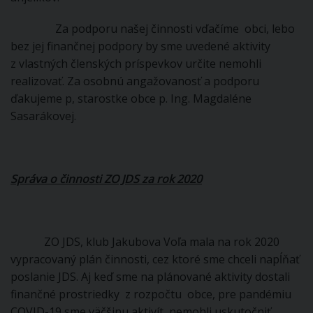
Za podporu našej činnosti vďačíme obci, lebo
bez jej finančnej podpory by sme uvedené aktivity
z vlastných členských príspevkov určite nemohli
realizovať. Za osobnú angažovanosť a podporu
ďakujeme p, starostke obce p. Ing. Magdaléne
Sasarákovej.
Správa o činnosti ZO JDS za rok 2020
ZO JDS, klub Jakubova Voľa mala na rok 2020
vypracovaný plán činnosti, cez ktoré sme chceli napĺňať
poslanie JDS. Aj keď sme na plánované aktivity dostali
finančné prostriedky z rozpočtu obce, pre pandémiu
COVID-19 sme väčšinu aktivít nemohli uskutočniť.