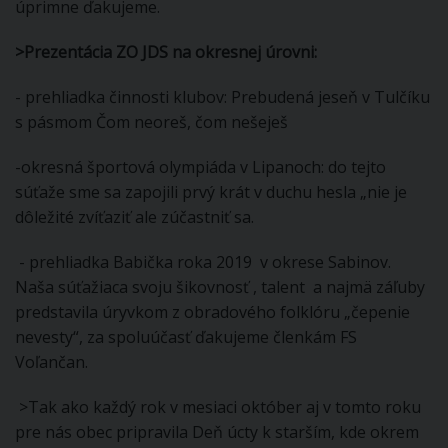
úprimne ďakujeme.
>
Prezentácia ZO JDS na okresnej úrovni:
- prehliadka činnosti klubov: Prebudená jeseň v Tulčíku
s pásmom Čom neoreš, čom nešeješ
-okresná športová olympiáda v Lipanoch: do tejto
súťaže sme sa zapojili prvý krát v duchu hesla „nie je
dôležité zvíťaziť ale zúčastniť sa.
- prehliadka Babička roka 2019 v okrese Sabinov.
Naša súťažiaca svoju šikovnosť , talent a najmä záľuby
predstavila úryvkom z obradového folklóru „čepenie
nevesty“, za spoluúčasť ďakujeme členkám FS
Voľančan.
>Tak ako každý rok v mesiaci október aj v tomto roku
pre nás obec pripravila Deň úcty k starším, kde okrem