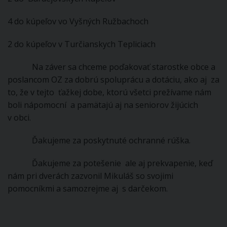
4 do kúpeľov vo Vyšných Ružbachoch
2 do kúpeľov v Turčianskych Tepliciach
Na záver sa chceme poďakovať starostke obce a
poslancom OZ za dobrú spoluprácu a dotáciu, ako aj za
to, že v tejto ťažkej dobe, ktorú všetci prežívame nám
boli nápomocní a pamätajú aj na seniorov žijúcich
v obci.
Ďakujeme za poskytnuté ochranné rúška.
Ďakujeme za potešenie ale aj prekvapenie, keď
nám pri dverách zazvonil Mikuláš so svojimi
pomocníkmi a samozrejme aj s darčekom.