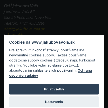
OcÚ Jakubova Voľa
Jakubova Voľa 67
082 56 Pečovská Nová Ves
Telefón: +421 458 3290
obec@jakubovavola.sk
Kontakty
Tlačivá na stiahnutie
Cookies na www.jakubovavola.sk
Všeobecne záväzné nariadenia
Pre správnu funkčnosť stránky, používame iba
Evidencia obyvateľstva a doklady
nevyhnutné cookies súbory. Taktiež používame
Miestne dane a poplatky
dodatočné súbory cookies ( zlepšujú napr. funkčnosť
Stavebná činnosť v obci a tlačivá
stránky, YouTube videí, zdielanie postov...),
akceptovaním súhlasíte s ich používaním.
Ochrana
RSS
osobných údajov
Mapa stránok
Vyhlásenie o prístupnosti
Prijať všetky
WESTO - web pre obec a mesto
Ochrana osobných údajov
Nastavenia
administrácia