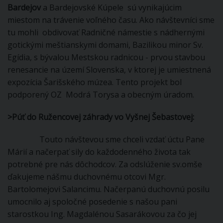
Bardejov
a Bardejovské Kúpele sú vynikajúcim
miestom na trávenie voľného času. Ako návštevníci sme
tu mohli obdivovať Radničné námestie s nádhernými
gotickými meštianskymi domami, Bazilikou minor Sv.
Egídia, s bývalou Mestskou radnicou - prvou stavbou
renesancie na území Slovenska, v ktorej je umiestnená
expozícia Šarišského múzea. Tento projekt bol
podporený OZ Modrá Torysa a obecným úradom.
>Púť do Ružencovej záhrady vo Vyšnej Šebastovej:
Touto návštevou sme chceli vzdať úctu Pane
Márií a načerpať sily do každodenného života tak
potrebné pre nás dôchodcov. Za odslúženie sv.omše
ďakujeme nášmu duchovnému otcovi Mgr.
Bartolomejovi Salancimu. Načerpanú duchovnú posilu
umocnilo aj spoločné posedenie s našou pani
starostkou Ing. Magdalénou Sasarákovou za čo jej