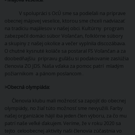
V spolupráci s OcÚ sme sa podieľali na príprave
obecnej májovej veselice, ktorou sme chceli nadviazať
na tradíciu majálesov v našej obci. Kultúrny program
zabezpečil domáci súbor Voľančan, folklórne súbory
a skupiny z našej okolice a večer vyplnila discozábava.
O chutné kysnuté koláče sa postaral FS Voľančan a za
doobedňajšiu prípravu guľášu si poďakovanie zaslúžia
členovia ZO JDS. Naša vďaka za pomoc patrí mladým
požiarnikom a pánom poslancom .
>Obecná olympiáda:
Členovia klubu mali možnosť sa zapojiť do obecnej
olympiády, no žiaľ túto možnosť sme nevyužili. Farby
našej organizácie hájil iba jeden člen výboru, za čo mu
patrí naše veľké ďakujem. Veríme, že v roku 2020 sa
tejto celoobecnej aktivity naši členovia zúčastnia vo