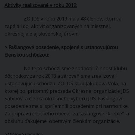
Aktivity realizované v roku 2019:
ZO JDS v roku 2019 mala 48 členov, ktorí sa
zapájali do aktivít organizovaných na miestnej,
okresnej ale aj slovenskej úrovni.
>
Fašiangové posedenie, spojené s ustanovujúcou
členskou schôdzou:
Na tejto schôdzi sme zhodnotili činnosť klubu
dôchodcov za rok 2018 a zároveň sme zrealizovali
ustanovujúcu schôdzu ZO JDS klub Jakubova Voľa, na
ktorej bol prítomný predseda Okresnej organizácie JDS
Sabinov a členka okresného výboru JDS. Fašiangové
posedenie sme si spríjemnili posedením pri harmonike.
Za prípravu chutného obeda, za fašiangové „kreple“ a
obsluhu ďakujeme obetavým členkám organizácie.
>
Májová veselica: