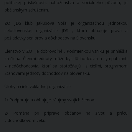
politickej príslušnosti, náboženstva a sociálneho pôvodu, je
občianskym združením.
ZO JDS klub Jakubova Voľa je organizačnou jednotkou
celoslovenskej organizácie JDS , ktorá obhajuje práva a
požiadavky seniorov a dôchodcov na Slovensku.
Členstvo v ZO je dobrovoľné . Podmienkou vzniku je prihláška
za člena. Členmi Jednoty môžu byť dôchodcovia a sympatizanti
– nedôchodcovia, ktorí sa stotožňujú s cieľmi, programom
Stanovami Jednoty dôchodcov na Slovensku.
Úlohy a ciele základnej organizácie
1/ Podporuje a obhajuje záujmy svojich členov.
2/ Pomáha pri príprave občanov na život a prácu
v dôchodkovom veku.