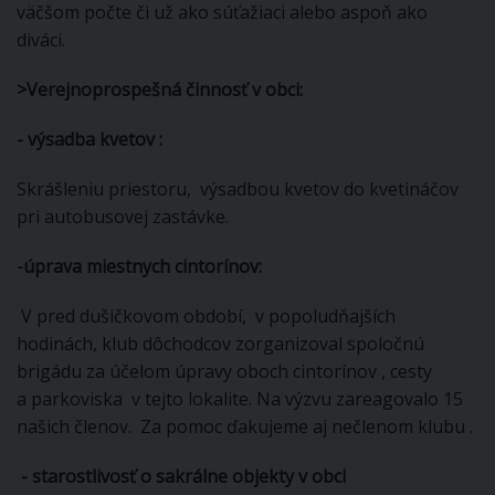
väčšom počte či už ako súťažiaci alebo aspoň ako
diváci.
>
Verejnoprospešná činnosť v obci:
- výsadba kvetov :
Skrášleniu priestoru, výsadbou kvetov do kvetináčov
pri autobusovej zastávke.
-úprava miestnych cintorínov
:
V pred dušičkovom období, v popoludňajších
hodinách, klub dôchodcov zorganizoval spoločnú
brigádu za účelom úpravy oboch cintorínov , cesty
a parkoviska v tejto lokalite. Na výzvu zareagovalo 15
našich členov. Za pomoc ďakujeme aj nečlenom klubu .
- starostlivosť o sakrálne objekty v obci