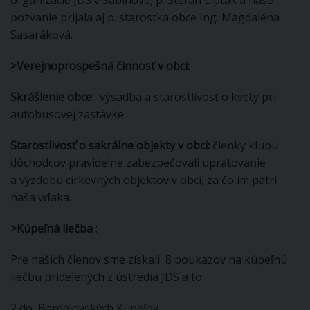
pozvanie prijala aj p. starostka obce Ing. Magdaléna
Sasaráková.
>
Verejnoprospešná činnosť v obci:
Skrášlenie obce:
výsadba a starostlivosť o kvety pri
autobusovej zastávke.
Starostlivosť o sakrálne objekty v obci:
členky klubu
dôchodcov pravidelne zabezpečovali upratovanie
a výzdobu cirkevných objektov v obci, za čo im patrí
naša vďaka.
>Kúpeľná liečba
:
Pre našich členov sme získali 8 poukazov na kúpeľnú
liečbu pridelených z ústredia JDS a to:
2 do Bardejovských Kúpeľov