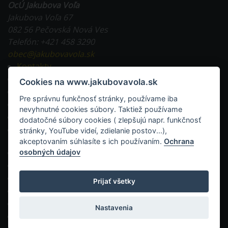
OcÚ Jakubova Voľa
Jakubova Voľa 67
082 56 Pečovská Nová Ves
Telefón: +421 458 3290
obec@jakubovavola.sk
Kontakty
Tlačivá na stiahnutie
Cookies na www.jakubovavola.sk
Všeobecne záväzné nariadenia
Pre správnu funkčnosť stránky, používame iba
Evidencia obyvateľstva a doklady
nevyhnutné cookies súbory. Taktiež používame
Miestne dane a poplatky
dodatočné súbory cookies ( zlepšujú napr. funkčnosť
Stavebná činnosť v obci a tlačivá
stránky, YouTube videí, zdielanie postov...),
akceptovaním súhlasíte s ich používaním.
Ochrana
RSS
osobných údajov
Mapa stránok
Vyhlásenie o prístupnosti
Prijať všetky
WESTO - web pre obec a mesto
Ochrana osobných údajov
Nastavenia
administrácia