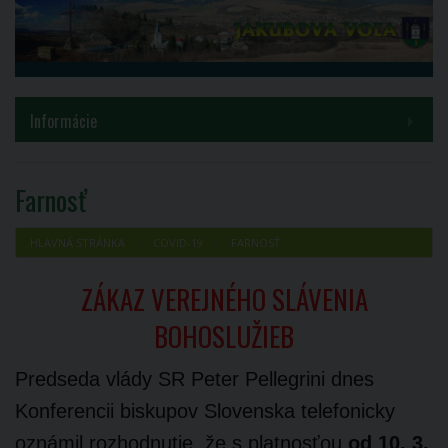
MENU
Informácie
Samospráva
Farnosť
Inštitúcie
HLAVNÁ STRÁNKA
COVID-19
FARNOSŤ
Voľby a referendá
ZÁKAZ VEREJNÉHO SLÁVENIA
Kontakty
BOHOSLUŽIEB
COVID-19
Predseda vlády SR Peter Pellegrini dnes
Konferencii biskupov Slovenska telefonicky
PROJEKT HUSKROUA 1702/3.1/0082
oznámil rozhodnutie, že s platnosťou
od 10. 3.