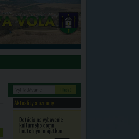
dravotníctva
Nariadenia 10.3.2020
Nariadenia 12.3.2020
Aktuality a oznamy
Nariadenia 27.3.2020
izácií
Nariadenia 16.3.2020
Dotácia na vybavenie
kultúrneho domu
hnuteľným majetkom
lstva