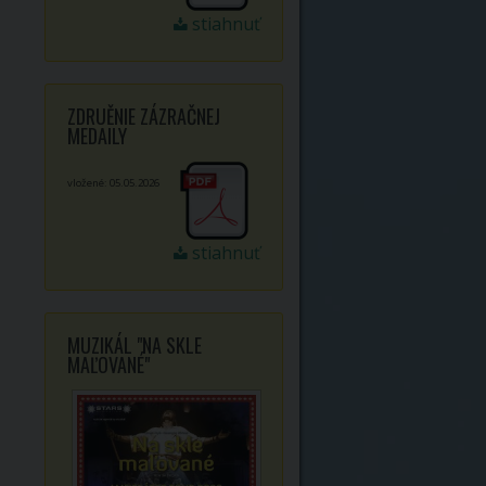
stiahnuť
ZDRUĚNIE ZÁZRAČNEJ
MEDAILY
vložené: 05.05.2026
stiahnuť
MUZIKÁL "NA SKLE
MAĽOVANÉ"