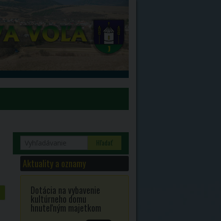
dravotníctva
Nariadenia 10.3.2020
Nariadenia 12.3.2020
Aktuality a oznamy
Nariadenia 27.3.2020
izácií
Nariadenia 16.3.2020
Dotácia na vybavenie
kultúrneho domu
hnuteľným majetkom
lstva