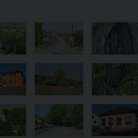
e
TJ Sokol
Farnosť
Urbárska spoločnosť Marcinka
Propagačný leták
Informácia o prebehu UK
Program