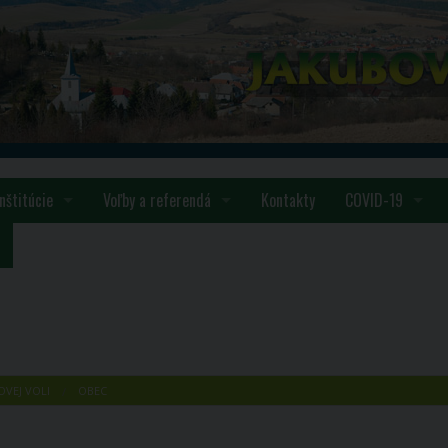
Inštitúcie
Voľby a referendá
Kontakty
COVID-19
Materská škola
VOĽBY SAMOSPRÁVA 2026
Úrad verejného z
e
Rímskokatolická cirkev
Obec
í
Základná organizácia Jednoty dôchodcov na Slovensku klub Jak
Vláda SR
vo
FS Voľančan
Vyjadrenia organ
OVEJ VOLI
OBEC
Ochotnícke divadlo
Ministerstvo ško