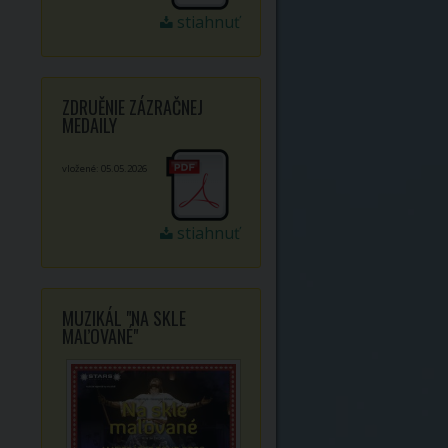
stiahnuť
ZDRUĚNIE ZÁZRAČNEJ
MEDAILY
vložené: 05.05.2026
stiahnuť
MUZIKÁL "NA SKLE
MAĽOVANÉ"