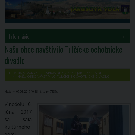
MENU
Informácie
Našu obec navštívilo Tulčícke ochotnícke
Samospráva
divadlo
Inštitúcie
HLAVNÁ STRÁNKA
SPRAVODAJSTVO Z JAKUBOVEJ VOLI
NAŠU OBEC NAVŠTÍVILO TULČÍCKE OCHOTNÍCKE DIVADLO
Voľby a referendá
vložený: 07.06.2017 10:56, , čítaný: 7539x
Kontakty
V nedeľu 10.
COVID-19
júna 2017
sa sála
PROJEKT HUSKROUA 1702/3.1/0082
kultúrneho
domu