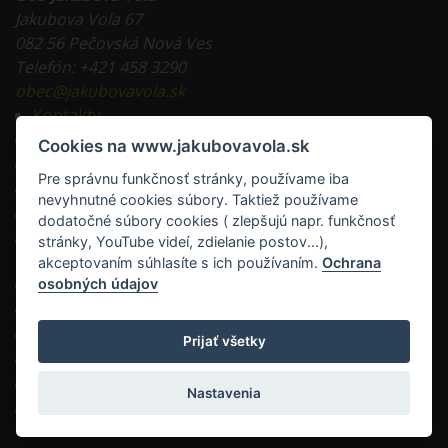
Jakubova Voľa 67
082 56 Pečovská Nová Ves
Telefón: +421 458 3290
obec@jakubovavola.sk
Kontakty
Tlačivá na stiahnutie
Cookies na www.jakubovavola.sk
Všeobecne záväzné nariadenia
Pre správnu funkčnosť stránky, používame iba
Evidencia obyvateľstva a doklady
nevyhnutné cookies súbory. Taktiež používame
Miestne dane a poplatky
dodatočné súbory cookies ( zlepšujú napr. funkčnosť
Stavebná činnosť v obci a tlačivá
stránky, YouTube videí, zdielanie postov...),
akceptovaním súhlasíte s ich používaním.
Ochrana
RSS
osobných údajov
Mapa stránok
Vyhlásenie o prístupnosti
Prijať všetky
WESTO - web pre obec a mesto
Ochrana osobných údajov
Nastavenia
administrácia